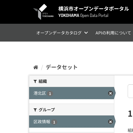
ス
キ
ッ
プ
し
て
オープンデータカタログ
APIの利用について
内
容
へ
データセット
組織
港北区
1
グループ
区政情報
1
組