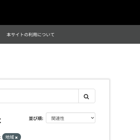
て
本サイトの利用について
た
並び順
:
地域