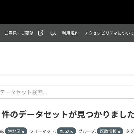
ご意見・ご要望
QA
利用規約
アクセシビリティについ
1 件のデータセットが見つかりまし
織:
港北区
フォーマット:
XLSX
グループ:
区政情報
タグ