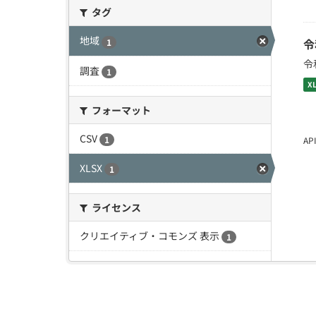
タグ
地域
令
1
令
調査
1
X
フォーマット
CSV
1
A
XLSX
1
ライセンス
クリエイティブ・コモンズ 表示
1