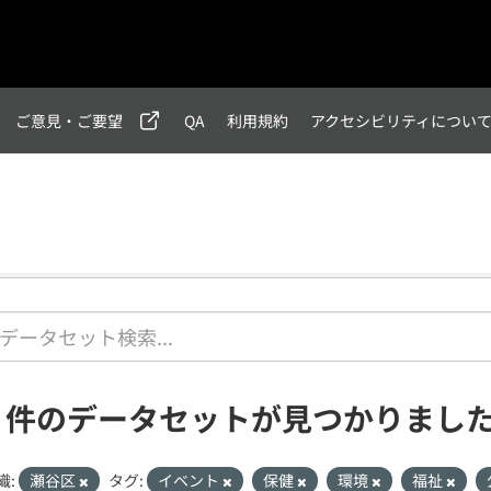
ご意見・ご要望
QA
利用規約
アクセシビリティについ
1 件のデータセットが見つかりまし
織:
瀬谷区
タグ:
イベント
保健
環境
福祉