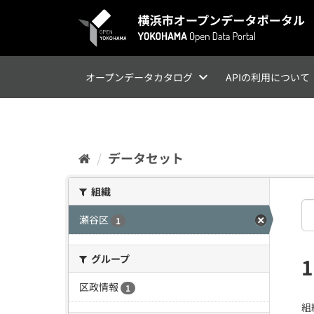
ス
キ
ッ
プ
し
て
オープンデータカタログ
APIの利用について
内
容
へ
データセット
組織
瀬谷区
1
グループ
区政情報
1
組