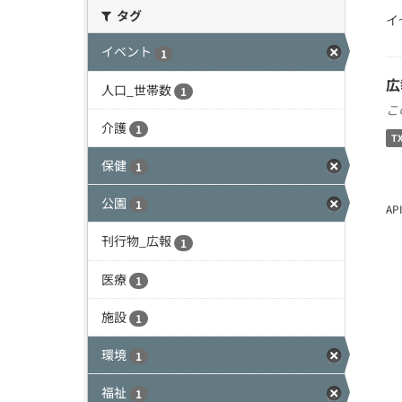
タグ
イ
イベント
1
広
人口_世帯数
1
こ
介護
1
T
保健
1
公園
1
A
刊行物_広報
1
医療
1
施設
1
環境
1
福祉
1