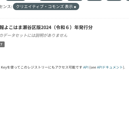
センス:
クリエイティブ・コモンズ 表示
報よこはま瀬谷区版2024（令和６）年発行分
のデータセットには説明がありません
XT
PI Keyを使ってこのレジストリーにもアクセス可能です
API
(see
APIドキュメント
).