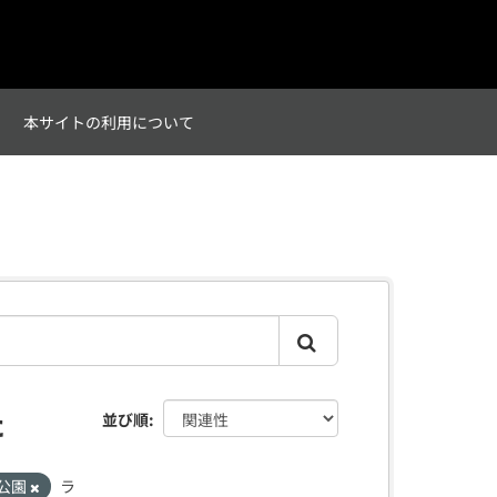
て
本サイトの利用について
た
並び順
公園
ラ