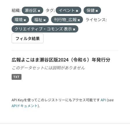
組織:
瀬谷区
タグ:
イベント
保健
環境
福祉
刊行物_広報
ライセンス:
クリエイティブ・コモンズ 表示
フィルタ結果
広報よこはま瀬谷区版2024（令和６）年発行分
このデータセットには説明がありません
TXT
API Keyを使ってこのレジストリーにもアクセス可能です
API
(see
APIドキュメント
).