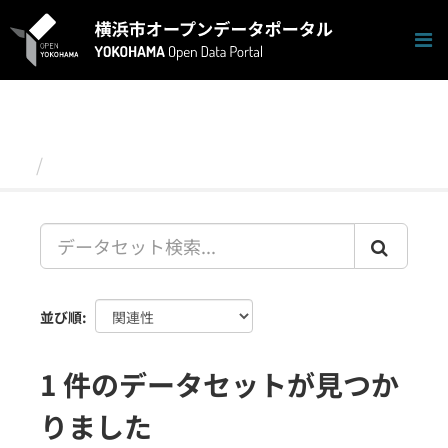
ス
キ
ッ
プ
し
て
内
容
データセット
へ
並び順
1 件のデータセットが見つか
りました