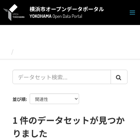
ス
キ
ッ
プ
し
て
内
容
データセット
へ
並び順
1 件のデータセットが見つか
りました