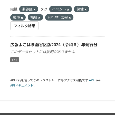
組織:
瀬谷区
タグ:
イベント
保健
環境
福祉
刊行物_広報
フィルタ結果
広報よこはま瀬谷区版2024（令和６）年発行分
このデータセットには説明がありません
TXT
API Keyを使ってこのレジストリーにもアクセス可能です
API
(see
APIドキュメント
).