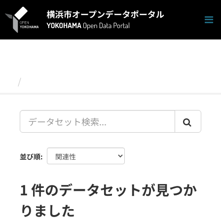
ス
キ
ッ
プ
し
て
内
容
データセット
へ
並び順
1 件のデータセットが見つか
りました