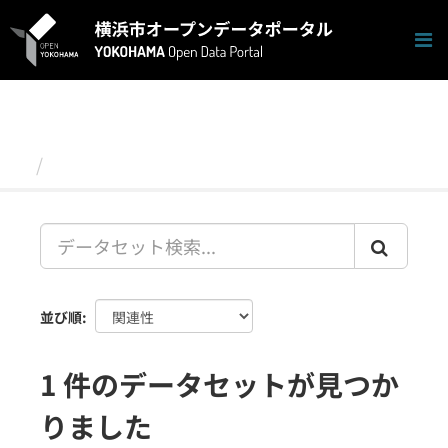
ス
キ
ッ
プ
し
て
内
容
データセット
へ
並び順
1 件のデータセットが見つか
りました