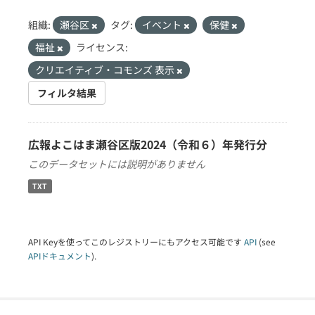
組織:
瀬谷区
タグ:
イベント
保健
福祉
ライセンス:
クリエイティブ・コモンズ 表示
フィルタ結果
広報よこはま瀬谷区版2024（令和６）年発行分
このデータセットには説明がありません
TXT
API Keyを使ってこのレジストリーにもアクセス可能です
API
(see
APIドキュメント
).