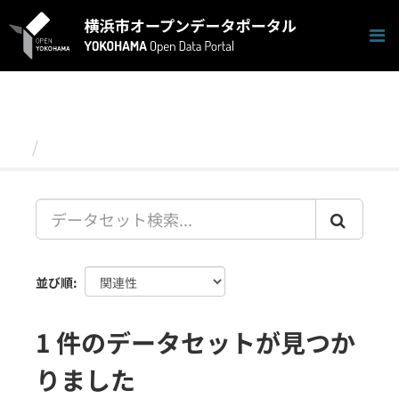
ス
キ
ッ
プ
し
て
内
容
データセット
へ
並び順
1 件のデータセットが見つか
りました