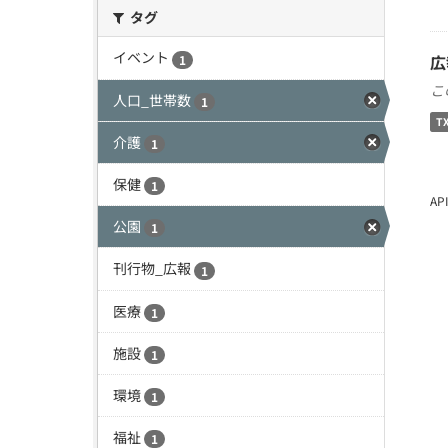
タグ
イベント
広
1
こ
人口_世帯数
1
T
介護
1
保健
1
A
公園
1
刊行物_広報
1
医療
1
施設
1
環境
1
福祉
1