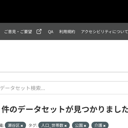
ご意見・ご要望
QA
利用規約
アクセシビリティについ
1 件のデータセットが見つかりまし
織:
瀬谷区
タグ:
人口_世帯数
公園
介護