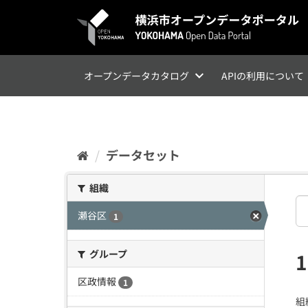
ス
キ
ッ
プ
し
て
オープンデータカタログ
APIの利用について
内
容
へ
データセット
組織
瀬谷区
1
グループ
区政情報
1
組