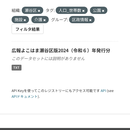
組織:
瀬谷区
タグ:
人口_世帯数
公園
施設
介護
グループ:
区政情報
フィルタ結果
広報よこはま瀬谷区版2024（令和６）年発行分
このデータセットには説明がありません
TXT
API Keyを使ってこのレジストリーにもアクセス可能です
API
(see
APIドキュメント
).