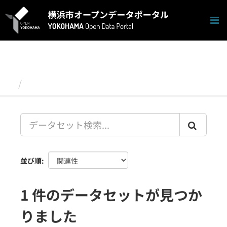
ス
キ
ッ
プ
し
て
内
容
データセット
へ
並び順
1 件のデータセットが見つか
りました