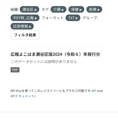
組織:
瀬谷区
タグ:
介護
保健
医療
刊行物_広報
フォーマット:
TXT
グループ:
区政情報
フィルタ結果
広報よこはま瀬谷区版2024（令和６）年発行分
このデータセットには説明がありません
TXT
API Keyを使ってこのレジストリーにもアクセス可能です
API
(see
APIドキュメント
).