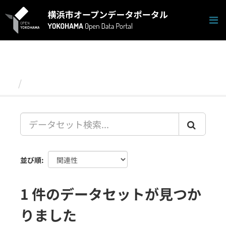
ス
キ
ッ
プ
し
て
内
容
データセット
へ
並び順
1 件のデータセットが見つか
りました