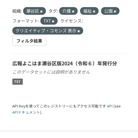
組織:
瀬谷区
タグ:
介護
福祉
公園
フォーマット:
TXT
ライセンス:
クリエイティブ・コモンズ 表示
フィルタ結果
広報よこはま瀬谷区版2024（令和６）年発行分
このデータセットには説明がありません
TXT
API Keyを使ってこのレジストリーにもアクセス可能です
API
(see
APIドキュメント
).