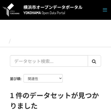
ス
キ
ッ
プ
し
て
内
容
データセット
へ
並び順
1 件のデータセットが見つか
りました