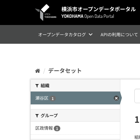
ス
キ
ッ
プ
し
て
オープンデータカタログ
APIの利用について
内
容
へ
データセット
組織
瀬谷区
1
グループ
区政情報
1
組