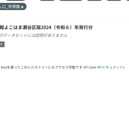
人口_世帯数
報よこはま瀬谷区版2024（令和６）年発行分
のデータセットには説明がありません
XT
PI Keyを使ってこのレジストリーにもアクセス可能です
API
(see
APIドキュメント
).