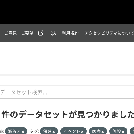
ご意見・ご要望
QA
利用規約
アクセシビリティについ
1 件のデータセットが見つかりまし
織:
瀬谷区
タグ:
保健
イベント
医療
施設