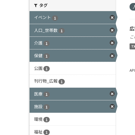
タグ
イベント
1
広
人口_世帯数
1
こ
介護
1
T
保健
1
公園
1
A
刊行物_広報
1
医療
1
施設
1
環境
1
福祉
1