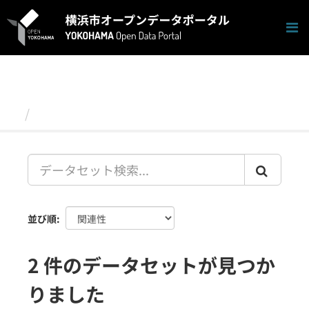
ス
キ
ッ
プ
し
て
内
容
データセット
へ
並び順
2 件のデータセットが見つか
りました