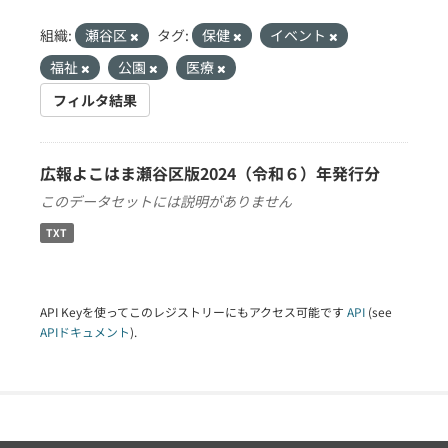
組織:
瀬谷区
タグ:
保健
イベント
福祉
公園
医療
フィルタ結果
広報よこはま瀬谷区版2024（令和６）年発行分
このデータセットには説明がありません
TXT
API Keyを使ってこのレジストリーにもアクセス可能です
API
(see
APIドキュメント
).