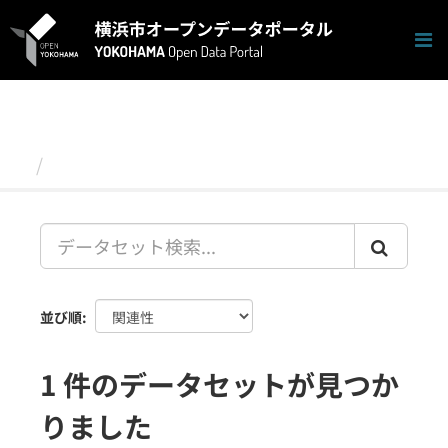
ス
キ
ッ
プ
し
て
内
容
データセット
へ
並び順
1 件のデータセットが見つか
りました