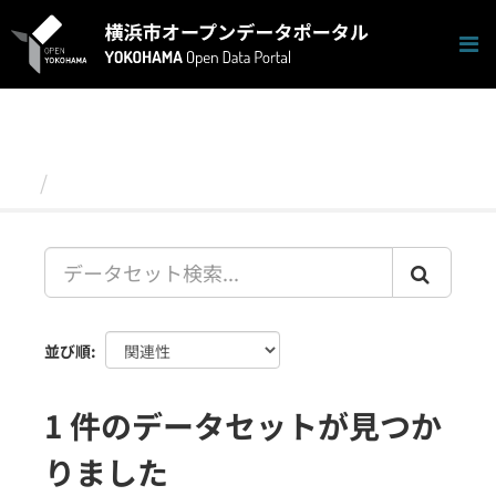
ス
キ
ッ
プ
し
て
内
容
データセット
へ
並び順
1 件のデータセットが見つか
りました