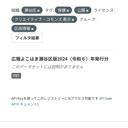
組織:
瀬谷区
タグ:
保健
公園
ライセンス:
クリエイティブ・コモンズ 表示
グループ:
区政情報
フィルタ結果
広報よこはま瀬谷区版2024（令和６）年発行分
このデータセットには説明がありません
TXT
API Keyを使ってこのレジストリーにもアクセス可能です
API
(see
APIドキュメント
).