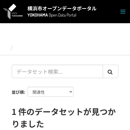
ス
キ
ッ
プ
し
て
内
容
データセット
へ
並び順
1 件のデータセットが見つか
りました