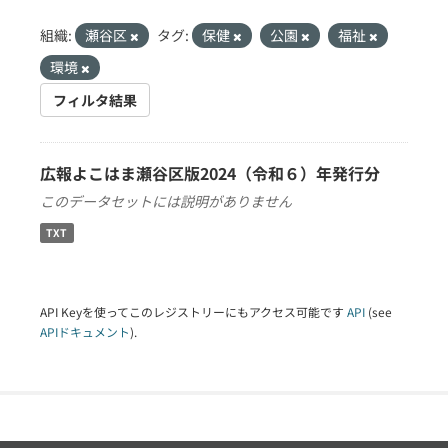
組織:
瀬谷区
タグ:
保健
公園
福祉
環境
フィルタ結果
広報よこはま瀬谷区版2024（令和６）年発行分
このデータセットには説明がありません
TXT
API Keyを使ってこのレジストリーにもアクセス可能です
API
(see
APIドキュメント
).