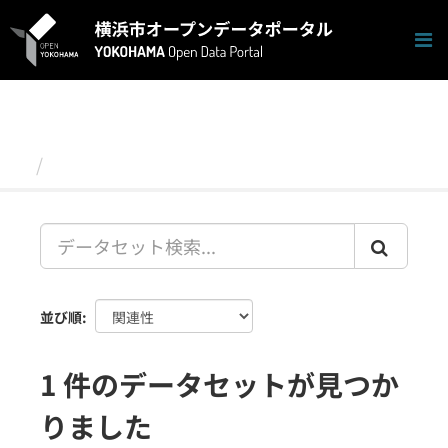
ス
キ
ッ
プ
し
て
内
容
データセット
へ
並び順
1 件のデータセットが見つか
りました