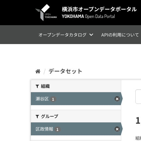
ス
キ
ッ
プ
し
て
オープンデータカタログ
APIの利用について
内
容
へ
データセット
組織
瀬谷区
1
グループ
区政情報
1
組