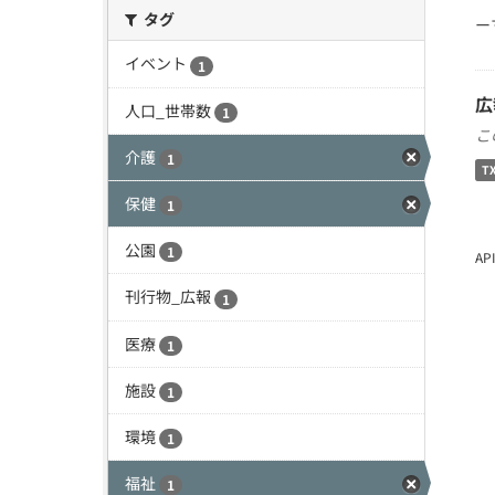
タグ
ー
イベント
1
広
人口_世帯数
1
こ
介護
1
T
保健
1
公園
1
A
刊行物_広報
1
医療
1
施設
1
環境
1
福祉
1