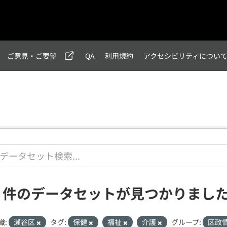
ご意見・ご要望
QA
利用規約
アクセシビリティについ
1 件のデータセットが見つかりまし
織:
瀬谷区
タグ:
保健
福祉
介護
グループ:
区政