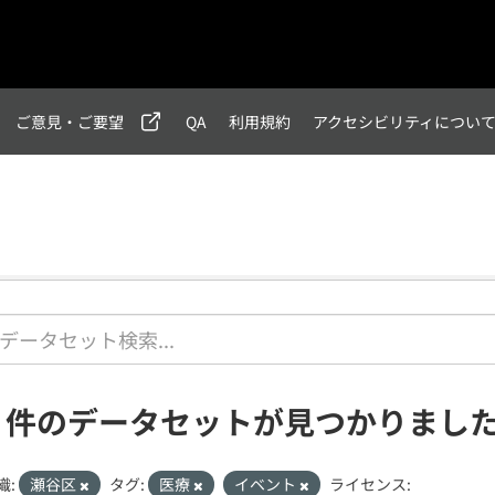
ご意見・ご要望
QA
利用規約
アクセシビリティについ
1 件のデータセットが見つかりまし
織:
瀬谷区
タグ:
医療
イベント
ライセンス: