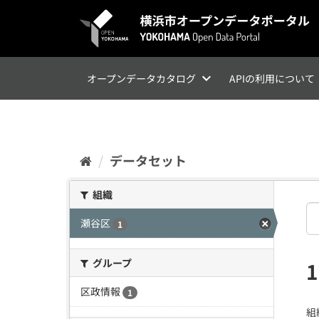
ス
キ
ッ
プ
し
て
オープンデータカタログ
APIの利用について
内
容
へ
データセット
組織
瀬谷区
1
グループ
区政情報
1
組