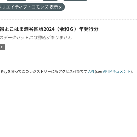
クリエイティブ・コモンズ 表示
報よこはま瀬谷区版2024（令和６）年発行分
のデータセットには説明がありません
XT
PI Keyを使ってこのレジストリーにもアクセス可能です
API
(see
APIドキュメント
).