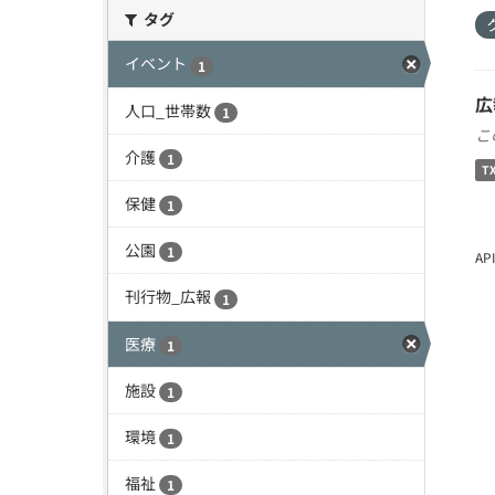
タグ
イベント
1
広
人口_世帯数
1
こ
介護
1
T
保健
1
公園
1
A
刊行物_広報
1
医療
1
施設
1
環境
1
福祉
1