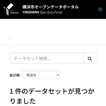
ス
キ
ッ
プ
し
て
内
容
データセット
へ
並び順
1 件のデータセットが見つか
りました