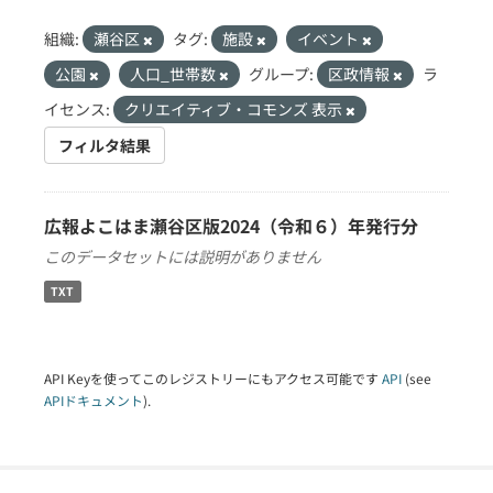
組織:
瀬谷区
タグ:
施設
イベント
公園
人口_世帯数
グループ:
区政情報
ラ
イセンス:
クリエイティブ・コモンズ 表示
フィルタ結果
広報よこはま瀬谷区版2024（令和６）年発行分
このデータセットには説明がありません
TXT
API Keyを使ってこのレジストリーにもアクセス可能です
API
(see
APIドキュメント
).