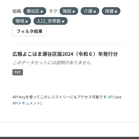
組織:
瀬谷区
タグ:
施設
介護
保健
環境
人口_世帯数
フィルタ結果
広報よこはま瀬谷区版2024（令和６）年発行分
このデータセットには説明がありません
TXT
API Keyを使ってこのレジストリーにもアクセス可能です
API
(see
APIドキュメント
).