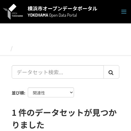
ス
キ
ッ
プ
し
て
内
容
データセット
へ
並び順
1 件のデータセットが見つか
りました