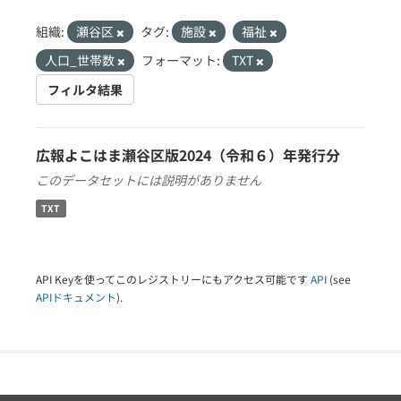
組織:
瀬谷区
タグ:
施設
福祉
人口_世帯数
フォーマット:
TXT
フィルタ結果
広報よこはま瀬谷区版2024（令和６）年発行分
このデータセットには説明がありません
TXT
API Keyを使ってこのレジストリーにもアクセス可能です
API
(see
APIドキュメント
).