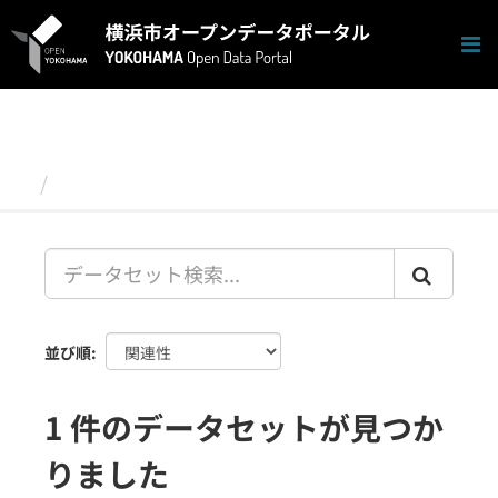
ス
キ
ッ
プ
し
て
内
容
データセット
へ
並び順
1 件のデータセットが見つか
りました