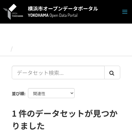
ス
キ
ッ
プ
し
て
内
容
データセット
へ
並び順
1 件のデータセットが見つか
りました