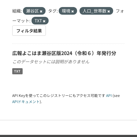
組織:
瀬谷区
タグ:
環境
人口_世帯数
フォ
ーマット:
TXT
フィルタ結果
広報よこはま瀬谷区版2024（令和６）年発行分
このデータセットには説明がありません
TXT
API Keyを使ってこのレジストリーにもアクセス可能です
API
(see
APIドキュメント
).