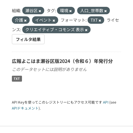
組織:
瀬谷区
タグ:
環境
人口_世帯数
介護
イベント
フォーマット:
TXT
ライセ
ンス:
クリエイティブ・コモンズ 表示
フィルタ結果
広報よこはま瀬谷区版2024（令和６）年発行分
このデータセットには説明がありません
TXT
API Keyを使ってこのレジストリーにもアクセス可能です
API
(see
APIドキュメント
).