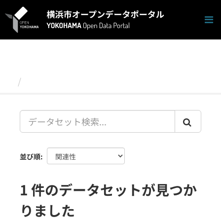
ス
キ
ッ
プ
し
て
内
容
データセット
へ
並び順
1 件のデータセットが見つか
りました