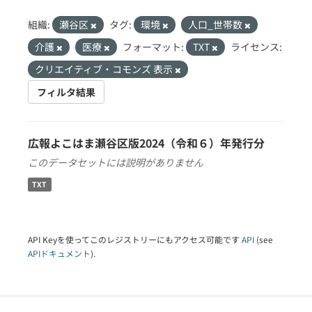
組織:
瀬谷区
タグ:
環境
人口_世帯数
介護
医療
フォーマット:
TXT
ライセンス:
クリエイティブ・コモンズ 表示
フィルタ結果
広報よこはま瀬谷区版2024（令和６）年発行分
このデータセットには説明がありません
TXT
API Keyを使ってこのレジストリーにもアクセス可能です
API
(see
APIドキュメント
).