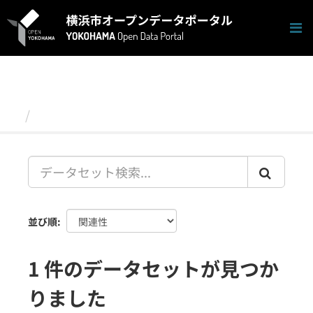
ス
キ
ッ
プ
し
て
内
容
データセット
へ
並び順
1 件のデータセットが見つか
りました