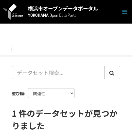
ス
キ
ッ
プ
し
て
内
容
データセット
へ
並び順
1 件のデータセットが見つか
りました