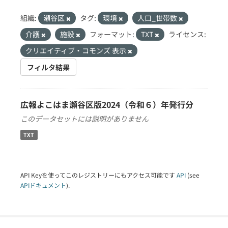
組織:
瀬谷区
タグ:
環境
人口_世帯数
介護
施設
フォーマット:
TXT
ライセンス:
クリエイティブ・コモンズ 表示
フィルタ結果
広報よこはま瀬谷区版2024（令和６）年発行分
このデータセットには説明がありません
TXT
API Keyを使ってこのレジストリーにもアクセス可能です
API
(see
APIドキュメント
).