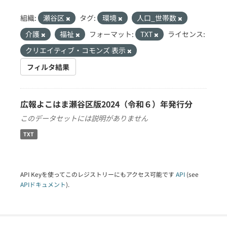
組織:
瀬谷区
タグ:
環境
人口_世帯数
介護
福祉
フォーマット:
TXT
ライセンス:
クリエイティブ・コモンズ 表示
フィルタ結果
広報よこはま瀬谷区版2024（令和６）年発行分
このデータセットには説明がありません
TXT
API Keyを使ってこのレジストリーにもアクセス可能です
API
(see
APIドキュメント
).