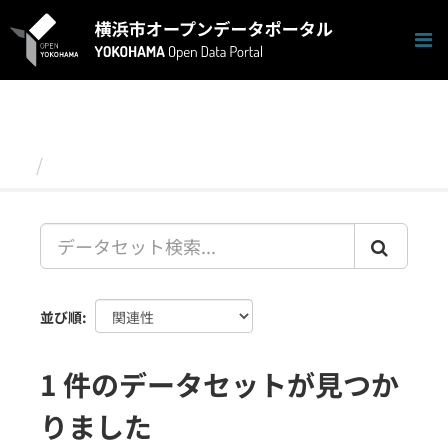
ス
キ
ッ
プ
し
て
内
容
データセット
へ
並び順
1 件のデータセットが見つか
りました