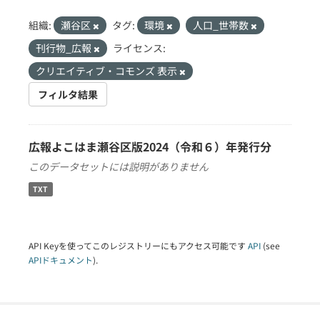
組織:
瀬谷区
タグ:
環境
人口_世帯数
刊行物_広報
ライセンス:
クリエイティブ・コモンズ 表示
フィルタ結果
広報よこはま瀬谷区版2024（令和６）年発行分
このデータセットには説明がありません
TXT
API Keyを使ってこのレジストリーにもアクセス可能です
API
(see
APIドキュメント
).