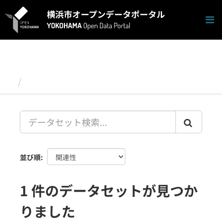
ス
キ
ッ
プ
し
て
内
容
データセット
へ
並び順
1 件のデータセットが見つか
りました