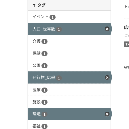
タグ
ト:
イベント
1
広
人口_世帯数
1
こ
介護
1
T
保健
1
公園
1
A
刊行物_広報
1
医療
1
施設
1
環境
1
福祉
1