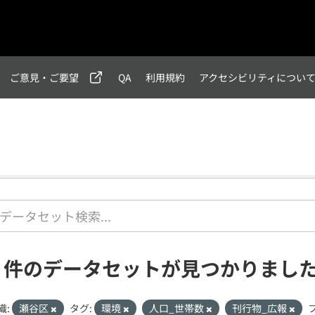
ご意見・ご要望
QA
利用規約
アクセシビリティについ
1 件のデータセットが見つかりまし
織:
瀬谷区
タグ:
環境
人口_世帯数
刊行物_広報