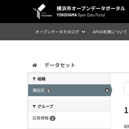
ス
キ
ッ
プ
し
て
オープンデータカタログ
APIの利用について
内
容
へ
データセット
組織
瀬谷区
1
グループ
区政情報
1
組