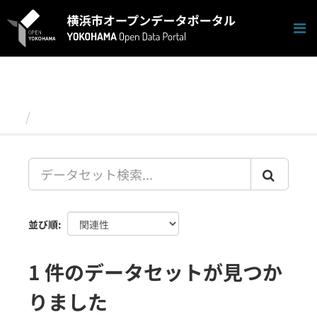
ス
キ
ッ
プ
し
て
内
容
データセット
へ
並び順
1 件のデータセットが見つか
りました