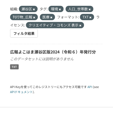
組織:
瀬谷区
タグ:
環境
人口_世帯数
刊行物_広報
医療
フォーマット:
TXT
ラ
イセンス:
クリエイティブ・コモンズ 表示
フィルタ結果
広報よこはま瀬谷区版2024（令和６）年発行分
このデータセットには説明がありません
TXT
API Keyを使ってこのレジストリーにもアクセス可能です
API
(see
APIドキュメント
).