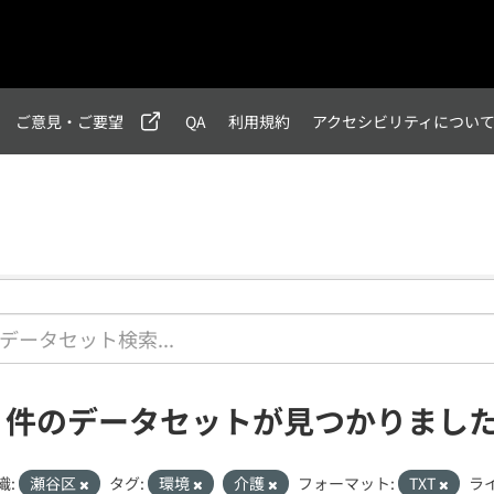
ご意見・ご要望
QA
利用規約
アクセシビリティについ
1 件のデータセットが見つかりまし
織:
瀬谷区
タグ:
環境
介護
フォーマット:
TXT
ラ