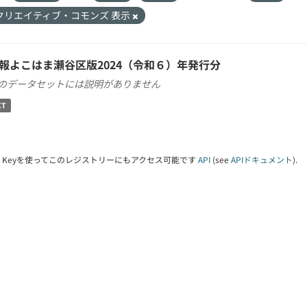
クリエイティブ・コモンズ 表示
報よこはま瀬谷区版2024（令和６）年発行分
のデータセットには説明がありません
XT
PI Keyを使ってこのレジストリーにもアクセス可能です
API
(see
APIドキュメント
).