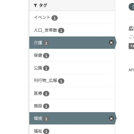
タグ
イベント
1
広
人口_世帯数
1
こ
介護
1
T
保健
1
公園
1
A
刊行物_広報
1
医療
1
施設
1
環境
1
福祉
1