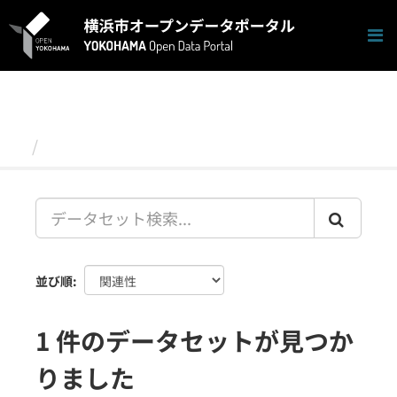
ス
キ
ッ
プ
し
て
内
容
データセット
へ
並び順
1 件のデータセットが見つか
りました