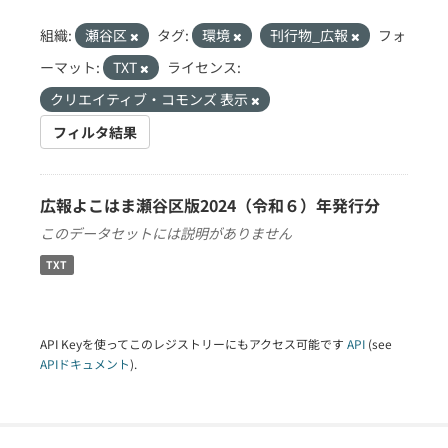
組織:
瀬谷区
タグ:
環境
刊行物_広報
フォ
ーマット:
TXT
ライセンス:
クリエイティブ・コモンズ 表示
フィルタ結果
広報よこはま瀬谷区版2024（令和６）年発行分
このデータセットには説明がありません
TXT
API Keyを使ってこのレジストリーにもアクセス可能です
API
(see
APIドキュメント
).