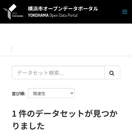
ス
キ
ッ
プ
し
て
内
容
データセット
へ
並び順
1 件のデータセットが見つか
りました