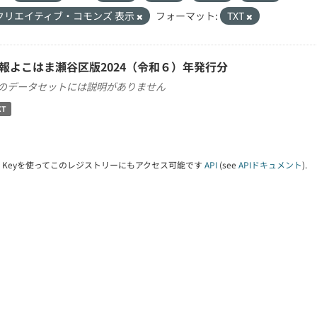
クリエイティブ・コモンズ 表示
フォーマット:
TXT
報よこはま瀬谷区版2024（令和６）年発行分
のデータセットには説明がありません
XT
PI Keyを使ってこのレジストリーにもアクセス可能です
API
(see
APIドキュメント
).