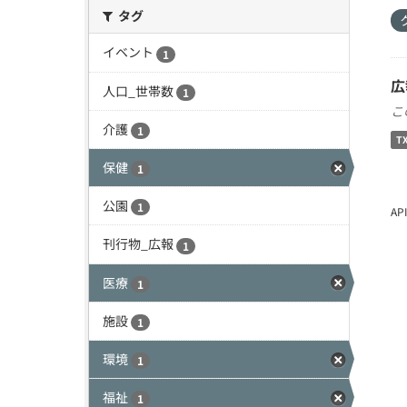
タグ
イベント
1
広
人口_世帯数
1
こ
介護
1
T
保健
1
公園
1
A
刊行物_広報
1
医療
1
施設
1
環境
1
福祉
1