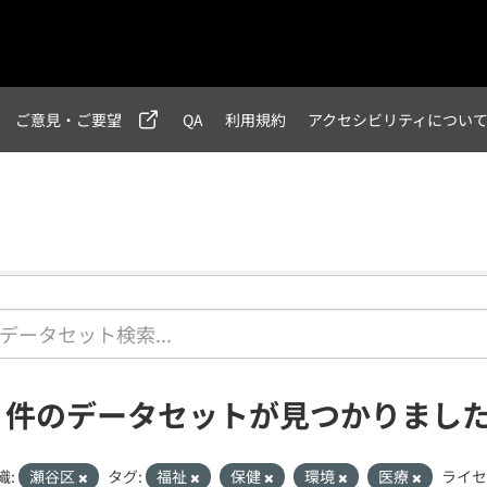
ご意見・ご要望
QA
利用規約
アクセシビリティについ
1 件のデータセットが見つかりまし
織:
瀬谷区
タグ:
福祉
保健
環境
医療
ライセ