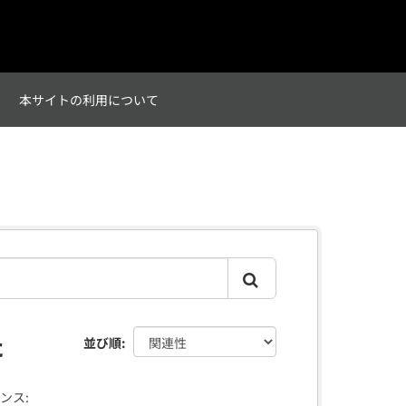
て
本サイトの利用について
た
並び順
ンス: