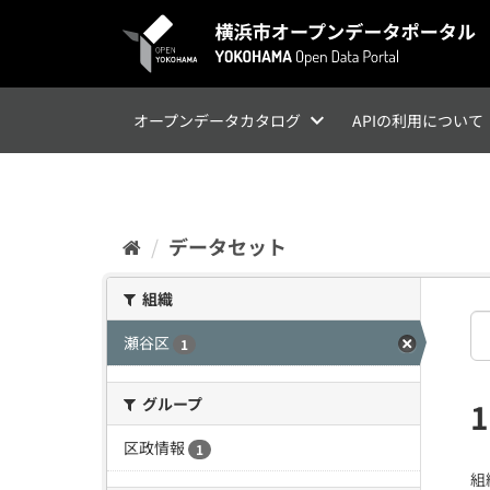
ス
キ
ッ
プ
し
て
オープンデータカタログ
APIの利用について
内
容
へ
データセット
組織
瀬谷区
1
グループ
区政情報
1
組