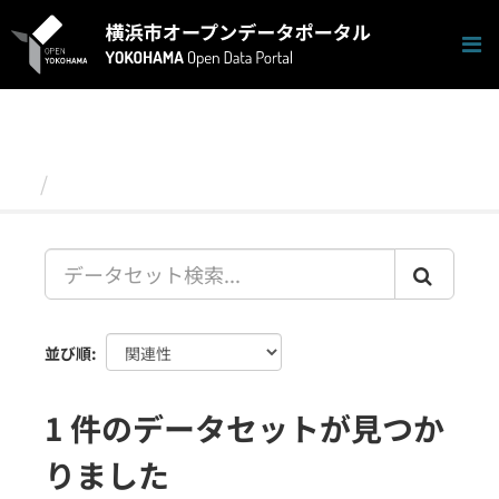
ス
キ
ッ
プ
し
て
内
容
データセット
へ
並び順
1 件のデータセットが見つか
りました