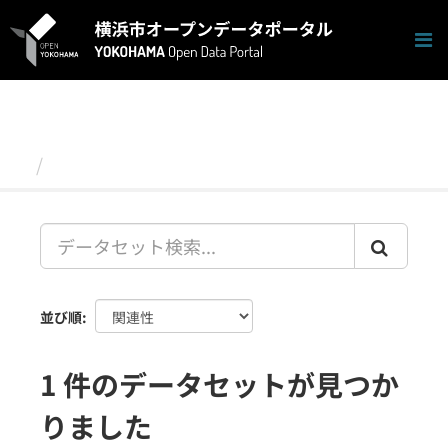
ス
キ
ッ
プ
し
て
内
容
データセット
へ
並び順
1 件のデータセットが見つか
りました