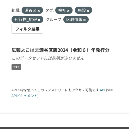
組織:
瀬谷区
タグ:
福祉
施設
刊行物_広報
グループ:
区政情報
フィルタ結果
広報よこはま瀬谷区版2024（令和６）年発行分
このデータセットには説明がありません
TXT
API Keyを使ってこのレジストリーにもアクセス可能です
API
(see
APIドキュメント
).