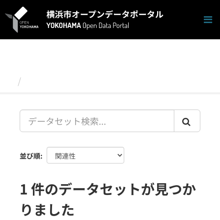
ス
キ
ッ
プ
し
て
内
容
データセット
へ
並び順
1 件のデータセットが見つか
りました