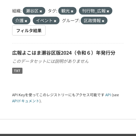
組織:
瀬谷区
タグ:
観光
刊行物_広報
介護
イベント
グループ:
区政情報
フィルタ結果
広報よこはま瀬谷区版2024（令和６）年発行分
このデータセットには説明がありません
TXT
API Keyを使ってこのレジストリーにもアクセス可能です
API
(see
APIドキュメント
).