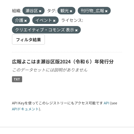
組織:
瀬谷区
タグ:
観光
刊行物_広報
介護
イベント
ライセンス:
クリエイティブ・コモンズ 表示
フィルタ結果
広報よこはま瀬谷区版2024（令和６）年発行分
このデータセットには説明がありません
TXT
API Keyを使ってこのレジストリーにもアクセス可能です
API
(see
APIドキュメント
).