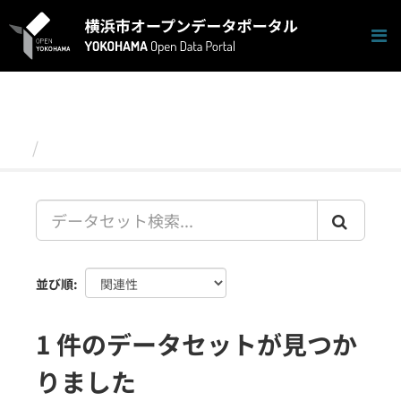
ス
キ
ッ
プ
し
て
内
容
データセット
へ
並び順
1 件のデータセットが見つか
りました