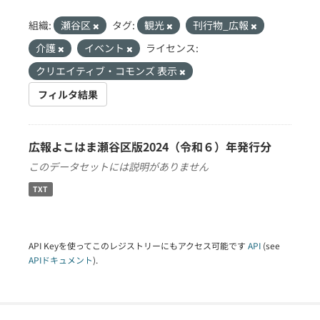
組織:
瀬谷区
タグ:
観光
刊行物_広報
介護
イベント
ライセンス:
クリエイティブ・コモンズ 表示
フィルタ結果
広報よこはま瀬谷区版2024（令和６）年発行分
このデータセットには説明がありません
TXT
API Keyを使ってこのレジストリーにもアクセス可能です
API
(see
APIドキュメント
).