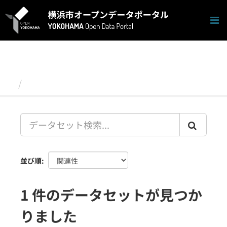
ス
キ
ッ
プ
し
て
内
容
データセット
へ
並び順
1 件のデータセットが見つか
りました