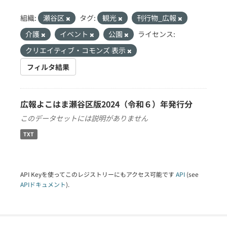
組織:
瀬谷区
タグ:
観光
刊行物_広報
介護
イベント
公園
ライセンス:
クリエイティブ・コモンズ 表示
フィルタ結果
広報よこはま瀬谷区版2024（令和６）年発行分
このデータセットには説明がありません
TXT
API Keyを使ってこのレジストリーにもアクセス可能です
API
(see
APIドキュメント
).