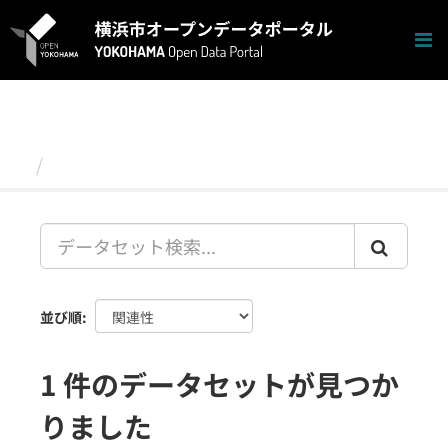
ス
キ
ッ
プ
し
て
内
容
データセット
へ
並び順
1 件のデータセットが見つか
りました