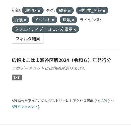
組織:
瀬谷区
タグ:
観光
刊行物_広報
介護
イベント
環境
ライセンス:
クリエイティブ・コモンズ 表示
フィルタ結果
広報よこはま瀬谷区版2024（令和６）年発行分
このデータセットには説明がありません
TXT
API Keyを使ってこのレジストリーにもアクセス可能です
API
(see
APIドキュメント
).