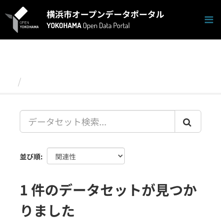
ス
キ
ッ
プ
し
て
内
容
データセット
へ
並び順
1 件のデータセットが見つか
りました