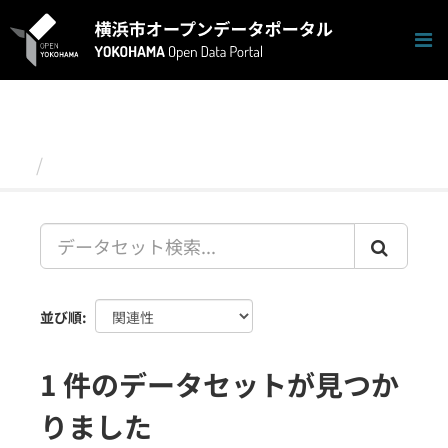
ス
キ
ッ
プ
し
て
内
容
データセット
へ
並び順
1 件のデータセットが見つか
りました