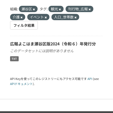
組織:
瀬谷区
タグ:
観光
刊行物_広報
介護
イベント
人口_世帯数
フィルタ結果
広報よこはま瀬谷区版2024（令和６）年発行分
このデータセットには説明がありません
TXT
API Keyを使ってこのレジストリーにもアクセス可能です
API
(see
APIドキュメント
).