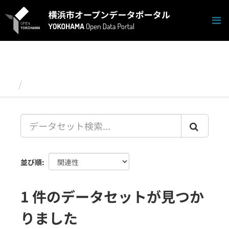
ス
キ
ッ
プ
し
て
内
容
データセット
へ
並び順
1 件のデータセットが見つか
りました