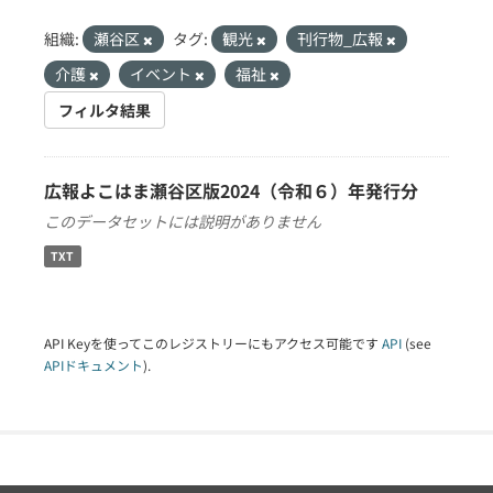
組織:
瀬谷区
タグ:
観光
刊行物_広報
介護
イベント
福祉
フィルタ結果
広報よこはま瀬谷区版2024（令和６）年発行分
このデータセットには説明がありません
TXT
API Keyを使ってこのレジストリーにもアクセス可能です
API
(see
APIドキュメント
).