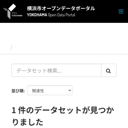
ス
キ
ッ
プ
し
て
内
容
データセット
へ
並び順
1 件のデータセットが見つか
りました