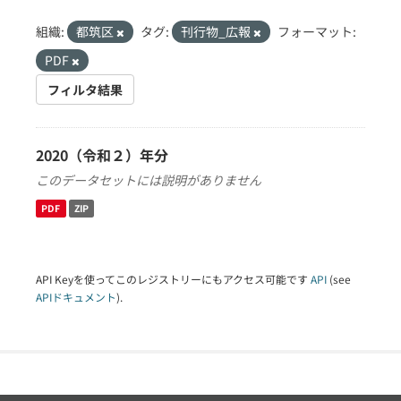
組織:
都筑区
タグ:
刊行物_広報
フォーマット:
PDF
フィルタ結果
2020（令和２）年分
このデータセットには説明がありません
PDF
ZIP
API Keyを使ってこのレジストリーにもアクセス可能です
API
(see
APIドキュメント
).