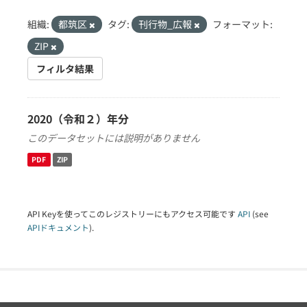
組織:
都筑区
タグ:
刊行物_広報
フォーマット:
ZIP
フィルタ結果
2020（令和２）年分
このデータセットには説明がありません
PDF
ZIP
API Keyを使ってこのレジストリーにもアクセス可能です
API
(see
APIドキュメント
).