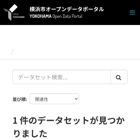
ス
キ
ッ
プ
し
て
内
容
データセット
へ
並び順
1 件のデータセットが見つか
りました