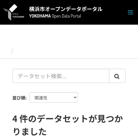
ス
キ
ッ
プ
し
て
内
容
データセット
へ
並び順
4 件のデータセットが見つか
りました