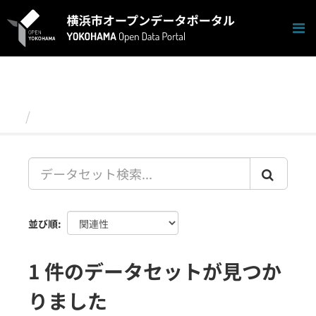
ス
キ
ッ
プ
し
て
内
容
データセット
へ
並び順
1 件のデータセットが見つか
りました