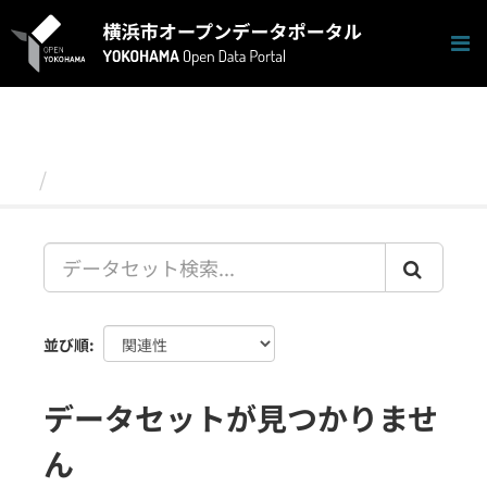
ス
キ
ッ
プ
し
て
内
容
データセット
へ
並び順
データセットが見つかりませ
ん