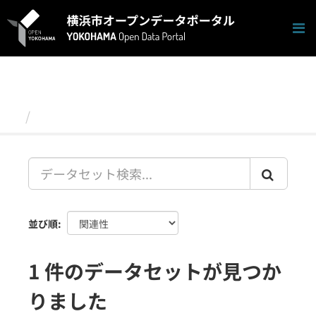
ス
キ
ッ
プ
し
て
内
容
データセット
へ
並び順
1 件のデータセットが見つか
りました