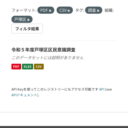
フォーマット:
PDF
CSV
タグ:
調査
組織:
戸塚区
フィルタ結果
令和５年度戸塚区区民意識調査
このデータセットには説明がありません
PDF
XLSX
CSV
API Keyを使ってこのレジストリーにもアクセス可能です
API
(see
APIドキュメント
).