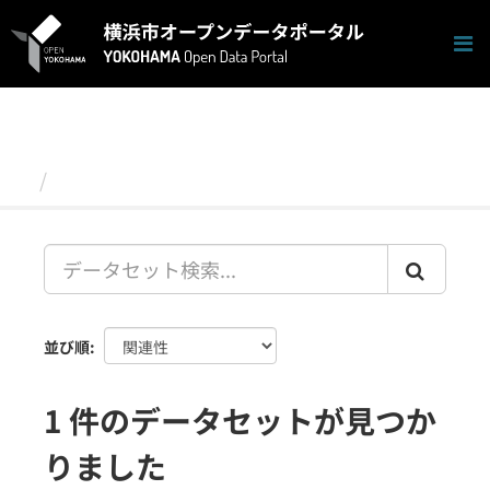
ス
キ
ッ
プ
し
て
内
容
データセット
へ
並び順
1 件のデータセットが見つか
りました