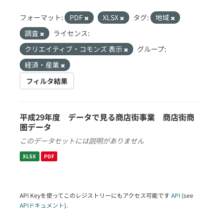
フォーマット:
PDF
XLSX
タグ:
地域
調査
ライセンス:
クリエイティブ・コモンズ 表示
グループ:
経済・産業
フィルタ結果
平成29年度 データで見る商店街事業 商店街商
圏データ
このデータセットには説明がありません
XLSX
PDF
API Keyを使ってこのレジストリーにもアクセス可能です
API
(see
APIドキュメント
).